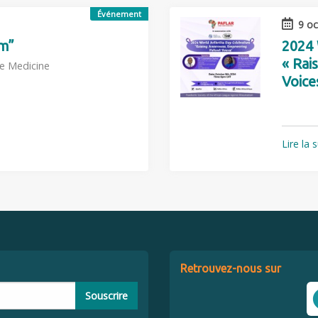
Événement
9 oc
om”
2024 
« Rai
e Medicine
Voice
Lire la 
Retrouvez-nous sur
Souscrire