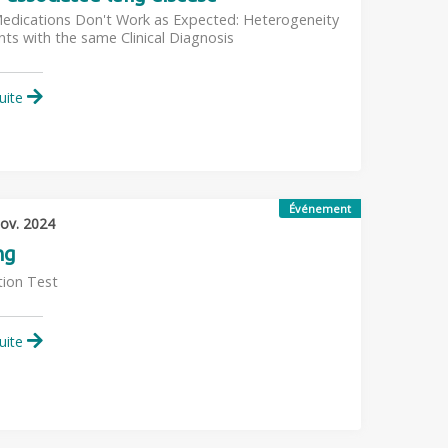
dications Don't Work as Expected: Heterogeneity
ents with the same Clinical Diagnosis
suite
Événement
ov. 2024
ng
tion Test
suite