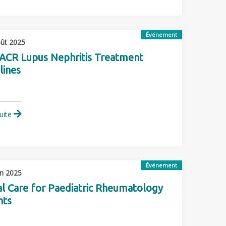
Événement
ût 2025
ACR Lupus Nephritis Treatment
lines
suite
Événement
in 2025
cal Care for Paediatric Rheumatology
nts