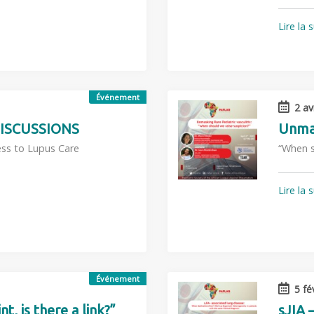
Lire la 
Événement
2 av
ISCUSSIONS
Unmas
ess to Lupus Care
“When s
Lire la 
Événement
5 fé
t, is there a link?”
sJIA 