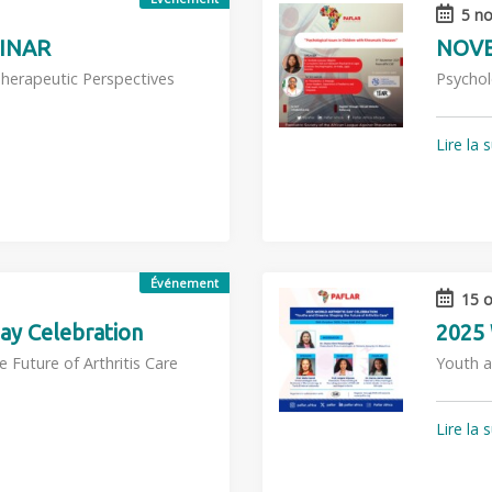
5 no
INAR
NOVE
Therapeutic Perspectives
Psychol
Lire la 
Événement
15 o
ay Celebration
2025 
Future of Arthritis Care
Youth a
Lire la 