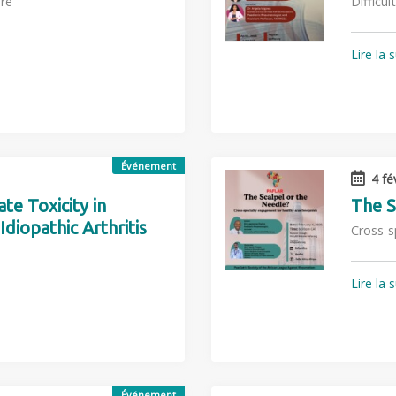
re
Difficul
Lire la 
Événement
4 fé
e Toxicity in
The S
Idiopathic Arthritis
Cross-s
Lire la 
Événement