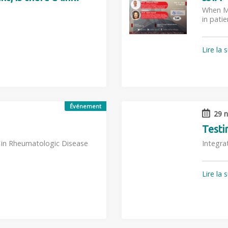
When Me
in pati
Lire la 
Événement
29 n
Testi
e in Rheumatologic Disease
Integra
Lire la 