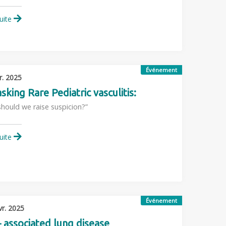
suite
Événement
r. 2025
king Rare Pediatric vasculitis:
hould we raise suspicion?”
suite
Événement
vr. 2025
– associated lung disease