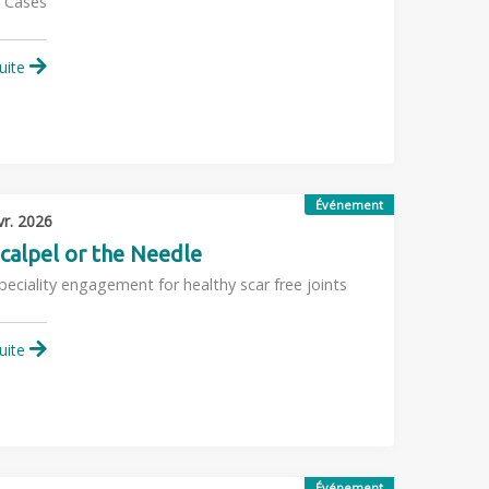
t Cases
suite
Événement
vr. 2026
calpel or the Needle
peciality engagement for healthy scar free joints
suite
Événement