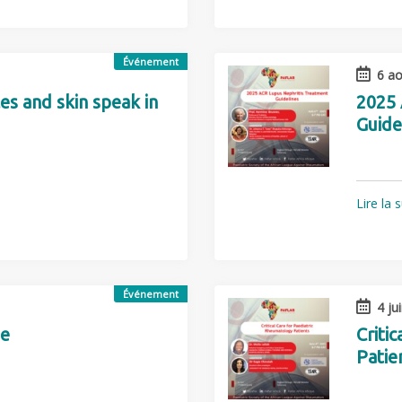
Événement
6 ao
es and skin speak in
2025 
Guide
Lire la 
Événement
4 ju
pe
Criti
Patie